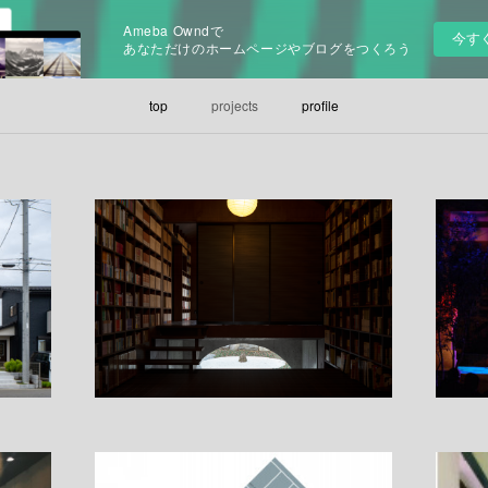
Ameba Owndで
今す
あなただけのホームページやブログをつくろう
top
projects
profile